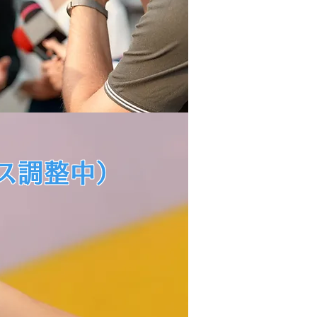
ス
調整中）