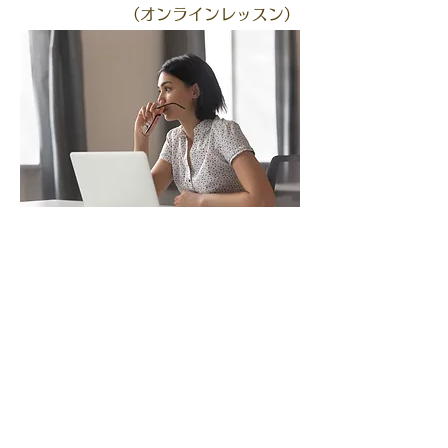
（オンラインレッスン）
・英検の面接官の経験があり、
合格者を多く出した
実績のある講師
または大学でTOEICを教えている
講師による資格取得のアドバイス。
​・発音を改善したい方へのレッスンもご提供可能。
・時事ニュース等の会話を楽しみたい方にもおススメ。​
※こちらはオンラインでのレッスン対応となります。
なお、​プライベートレッスン（来校型）ご受講が必須となります。
LINE@でお問合せ